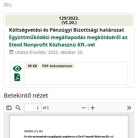
20.
)
129/2022.
(VI.20.)
Költségvetési és Pénzügyi Bizottsági határozat
Együttműködési megállapodás megkötéséről az
Etesd Nonprofit Közhasznú Kft.-vel
Utolsó frissítés: 2022. október 20.
event_available
99 KB
PDF dokumentum
Betekintő nézet