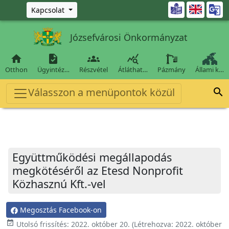
Ugrás a fő tartalomra

Kapcsolat
Józsefvárosi Önkormányzat




Otthon
Ügyintéz…
Részvétel
Átláthat…
Pázmány
Állami k…
Válasszon a menüpontok közül

Együttműködési megállapodás
megkötéséről az Etesd Nonprofit
Közhasznú Kft.-vel
Megosztás Facebook-on
event_available
Utolsó frissítés:
2022. október 20.
(Létrehozva:
2022. október