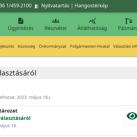
36 1/459-2100
Nyitvatartás
|
Hangostérkép




Ügyintézés
Részvétel
Átláthatóság
Pázmán
jlesztés
Közösség
Önkormányzat
Polgármesteri Hivatal
Választási in
lasztásáról
rehozva:
2023. május 18.
)
atározat
álasztásáról
május 18.