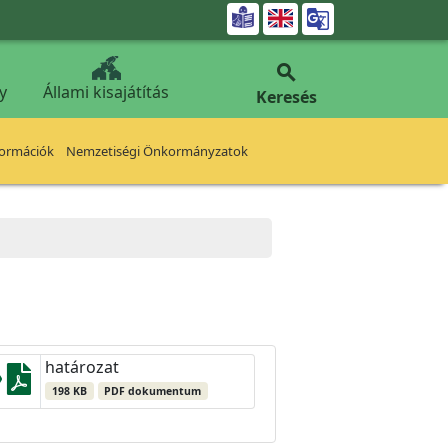


y
Állami kisajátítás
Keresés
formációk
Nemzetiségi Önkormányzatok
határozat
198 KB
PDF dokumentum