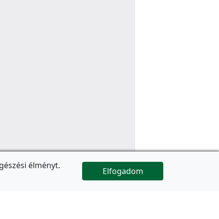
gészési élményt.
Elfogadom

Az oldal folytatódik