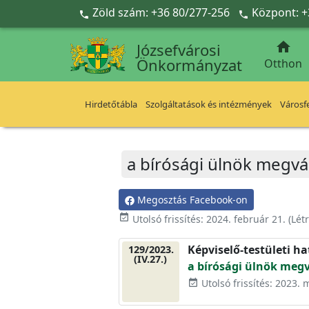
Ugrás a fő tartalomra
Zöld szám: +36 80/277-256
Központ: +



Józsefvárosi
Önkormányzat
Otthon
Hirdetőtábla
Szolgáltatások és intézmények
Városfe
a bírósági ülnök megvá
Megosztás Facebook-on
event_available
Utolsó frissítés:
2024. február 21.
(Lét
Képviselő-testületi h
129/2023.
(IV.27.)
a bírósági ülnök megv
Utolsó frissítés: 2023. 
event_available