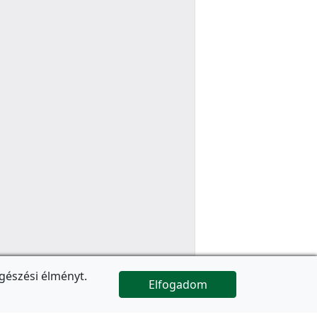
gészési élményt.
Elfogadom

Az oldal folytatódik