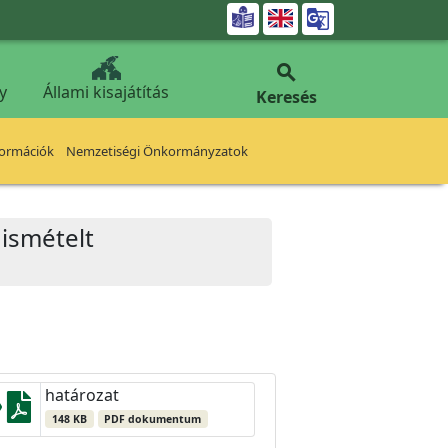


y
Állami kisajátítás
Keresés
formációk
Nemzetiségi Önkormányzatok
 ismételt
határozat
148 KB
PDF dokumentum