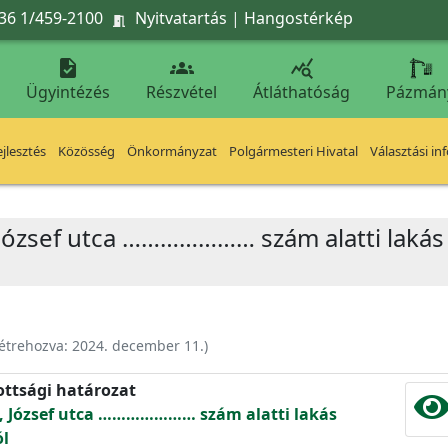
36 1/459-2100
Nyitvatartás
|
Hangostérkép




Ügyintézés
Részvétel
Átláthatóság
Pázmán
jlesztés
Közösség
Önkormányzat
Polgármesteri Hivatal
Választási in
, József utca ………………… szám alatti lakás
étrehozva:
2024. december 11.
)
ottsági határozat
et, József utca ………………… szám alatti lakás
ól