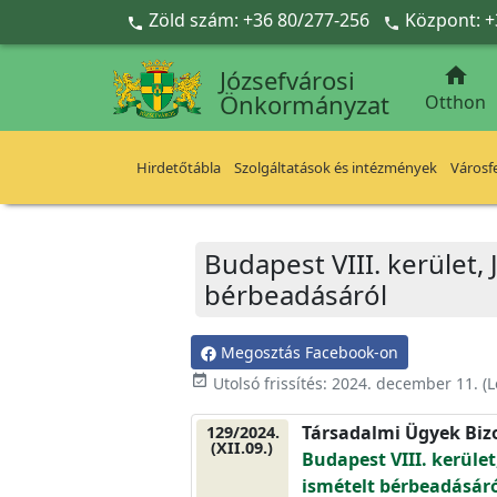
Ugrás a fő tartalomra
Zöld szám: +36 80/277-256
Központ: +



Józsefvárosi
Önkormányzat
Otthon
Hirdetőtábla
Szolgáltatások és intézmények
Városfe
Budapest VIII. kerület
bérbeadásáról
Megosztás Facebook-on
event_available
Utolsó frissítés:
2024. december 11.
(L
Társadalmi Ügyek Biz
129/2024.
(XII.09.)
Budapest VIII. kerül
ismételt bérbeadásár