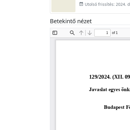
Utolsó frissítés: 2024.
event_available
Betekintő nézet