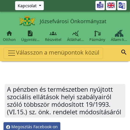
Ugrás a fő tartalomra

Kapcsolat
Józsefvárosi Önkormányzat




Otthon
Ügyintéz…
Részvétel
Átláthat…
Pázmány
Állami k…
Válasszon a menüpontok közül

A pénzben és természetben nyújtott
szociális ellátások helyi szabályairól
szóló többször módosított 19/1993.
(VI.15.) sz. önk. rendelet módosításáról
Megosztás Facebook-on