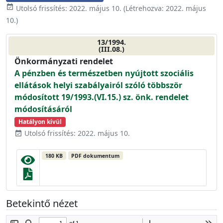
event_available
Utolsó frissítés:
2022. május 10.
(Létrehozva:
2022. május
10.
)
13/1994.
(III.08.)
Önkormányzati rendelet
A pénzben és természetben nyújtott szociális
ellátások helyi szabályairól szóló többször
módosított 19/1993.(VI.15.) sz. önk. rendelet
módosításáról
Hatályon kívül
Utolsó frissítés: 2022. május 10.
event_available
180 KB
PDF dokumentum
Betekintő nézet