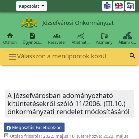
Ugrás a fő tartalomra

Kapcsolat
Józsefvárosi Önkormányzat




Otthon
Ügyintéz…
Részvétel
Átláthat…
Pázmány
Állami k…
Válasszon a menüpontok közül

A Józsefvárosban adományozható
kitüntetésekről szóló 11/2006. (III.10.)
önkormányzati rendelet módosításáról
Megosztás Facebook-on
event_available
Utolsó frissítés:
2022. május 10.
(Létrehozva:
2022. május