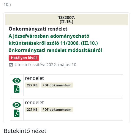
10.
)
13/2007.
(II.15.)
Önkormányzati rendelet
A Józsefvárosban adományozható
kitüntetésekről szóló 11/2006. (III.10.)
önkormányzati rendelet módosításáról
Hatályon kívül
Utolsó frissítés: 2022. május 10.
event_available
rendelet
227 KB
PDF dokumentum
rendelet
227 KB
PDF dokumentum
Betekintő nézet