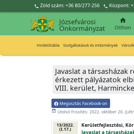
Ugrás a fő tartalomra
Zöld szám: +36 80/277-256
Központ: +



Józsefvárosi
Önkormányzat
Otthon
Hirdetőtábla
Szolgáltatások és intézmények
Városfe
Javaslat a társasházak 
érkezett pályázatok el
VIII. kerület, Harminck
Megosztás Facebook-on
event_available
Utolsó frissítés:
2022. október 20.
(Lét
Kerületfejlesztési, Kö
13/2022.
(I.17.)
Javaslat a társasháza