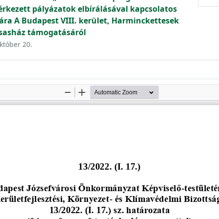
 érkezett pályázatok elbírálásával kapcsolatos
ra A Budapest VIII. kerület, Harminckettesek
ársasház támogatásáról
október 20.