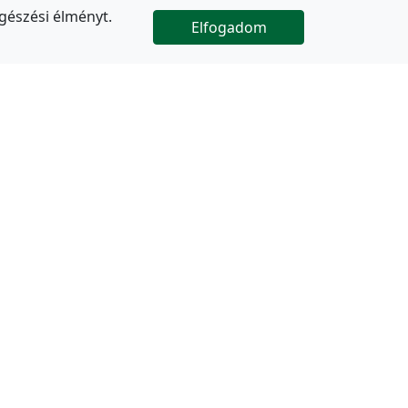
gészési élményt.
Elfogadom

Az oldal folytatódik