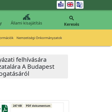


y
Állami kisajátítás
Keresés
formációk
Nemzetiségi Önkormányzatok
ázati felhívására
zatalára A Budapest
mogatásáról
247 KB
PDF dokumentum