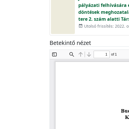
pályázati felhívására
döntések meghozatalá
tere 2. szám alatti T
Utolsó frissítés: 2022. 
event_available
Betekintő nézet