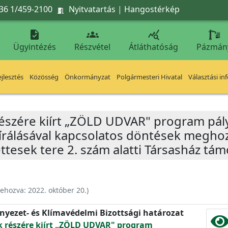
36 1/459-2100
Nyitvatartás
|
Hangostérkép




Ügyintézés
Részvétel
Átláthatóság
Pázmán
jlesztés
Közösség
Önkormányzat
Polgármesteri Hivatal
Választási in
részére kiírt „ZÖLD UDVAR" program pály
bírálásával kapcsolatos döntések megho
ettesek tere 2. szám alatti Társasház tá
rehozva:
2022. október 20.
)
rnyezet- és Klímavédelmi Bizottsági határozat
k részére kiírt „ZÖLD UDVAR" program