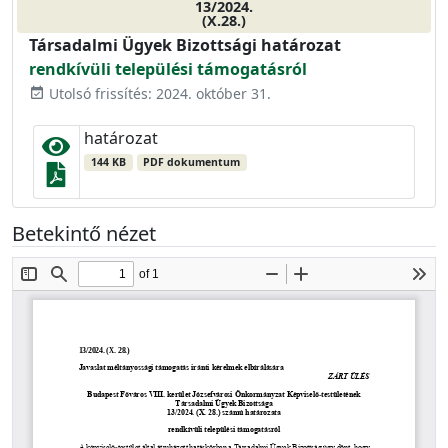
13/2024.
(X.28.)
Társadalmi Ügyek Bizottsági határozat
rendkívüli települési támogatásról
Utolsó frissítés: 2024. október 31.
event_available
határozat
144 KB
PDF dokumentum
Betekintő nézet