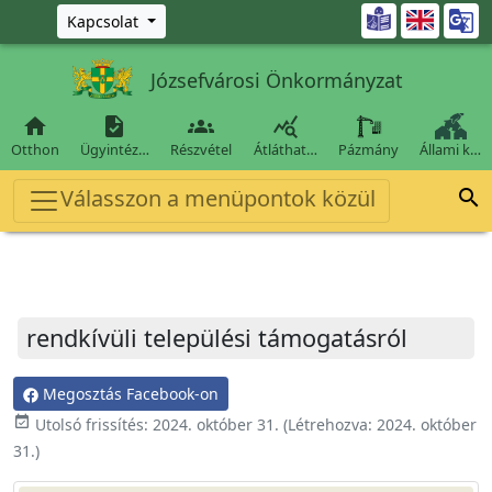
Ugrás a fő tartalomra

Kapcsolat
Józsefvárosi Önkormányzat




Otthon
Ügyintéz…
Részvétel
Átláthat…
Pázmány
Állami k…
Válasszon a menüpontok közül

rendkívüli települési támogatásról
Megosztás Facebook-on
event_available
Utolsó frissítés:
2024. október 31.
(Létrehozva:
2024. október
31.
)