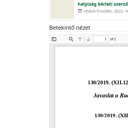
helyiség bérleti sze
Utolsó frissítés: 2022. 
event_available
Betekintő nézet