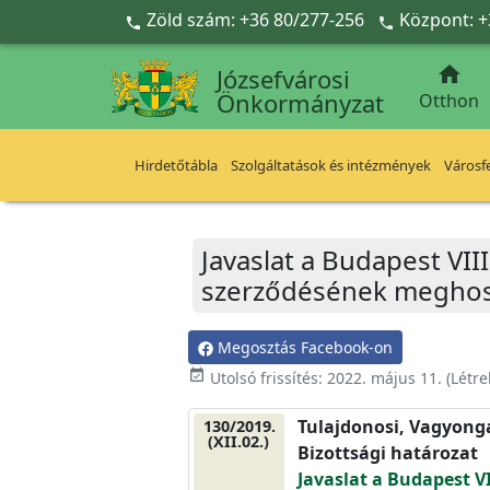
Ugrás a fő tartalomra
Zöld szám: +36 80/277-256
Központ: +



Józsefvárosi
Önkormányzat
Otthon
Hirdetőtábla
Szolgáltatások és intézmények
Városfe
Javaslat a Budapest VIII.
szerződésének meghos
Megosztás Facebook-on
event_available
Utolsó frissítés:
2022. május 11.
(Létr
Tulajdonosi, Vagyonga
130/2019.
(XII.02.)
Bizottsági határozat
Javaslat a Budapest VII