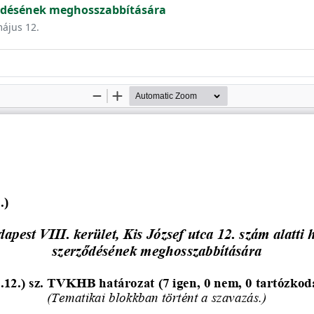
rződésének meghosszabbítására
május 12.