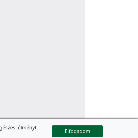
gészési élményt.
Elfogadom

Az oldal folytatódik