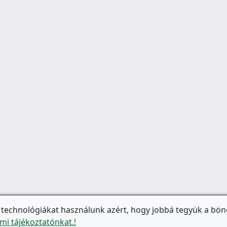
 technológiákat használunk azért, hogy jobbá tegyük a bön
mi tájékoztatónkat.!