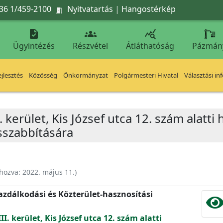
36 1/459-2100
Nyitvatartás
|
Hangostérkép




Ügyintézés
Részvétel
Átláthatóság
Pázmán
jlesztés
Közösség
Önkormányzat
Polgármesteri Hivatal
Választási in
 kerület, Kis József utca 12. szám alatti 
szabbítására
ehozva:
2022. május 11.
)
zdálkodási és Közterület-hasznosítási
I. kerület, Kis József utca 12. szám alatti