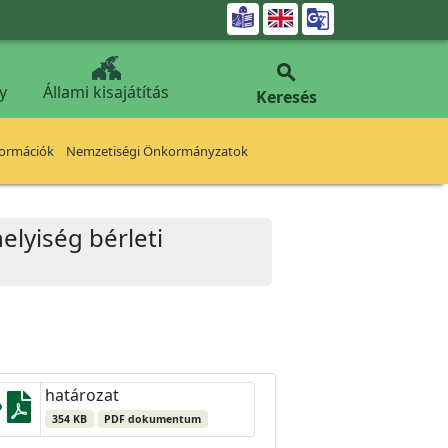


y
Állami kisajátítás
Keresés
formációk
Nemzetiségi Önkormányzatok
helyiség bérleti
határozat
354 KB
PDF dokumentum