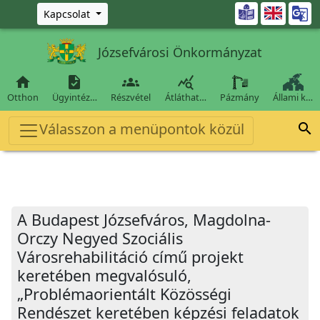
Ugrás a fő tartalomra

Kapcsolat
Józsefvárosi Önkormányzat




Otthon
Ügyintéz…
Részvétel
Átláthat…
Pázmány
Állami k…
Válasszon a menüpontok közül

A Budapest Józsefváros, Magdolna-
Orczy Negyed Szociális
Városrehabilitáció című projekt
keretében megvalósuló,
„Problémaorientált Közösségi
Rendészet keretében képzési feladatok