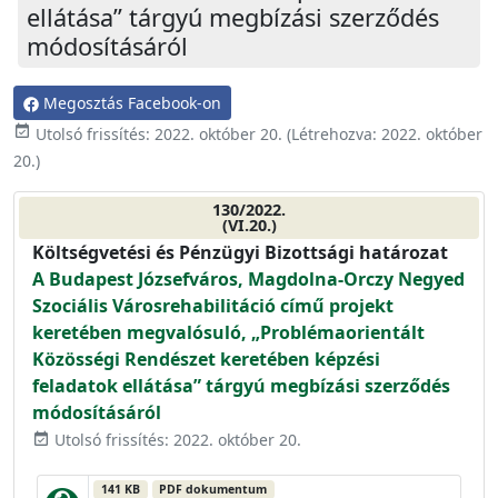
ellátása” tárgyú megbízási szerződés
módosításáról
Megosztás Facebook-on
event_available
Utolsó frissítés:
2022. október 20.
(Létrehozva:
2022. október
20.
)
130/2022.
(VI.20.)
Költségvetési és Pénzügyi Bizottsági határozat
A Budapest Józsefváros, Magdolna-Orczy Negyed
Szociális Városrehabilitáció című projekt
keretében megvalósuló, „Problémaorientált
Közösségi Rendészet keretében képzési
feladatok ellátása” tárgyú megbízási szerződés
módosításáról
Utolsó frissítés: 2022. október 20.
event_available
141 KB
PDF dokumentum