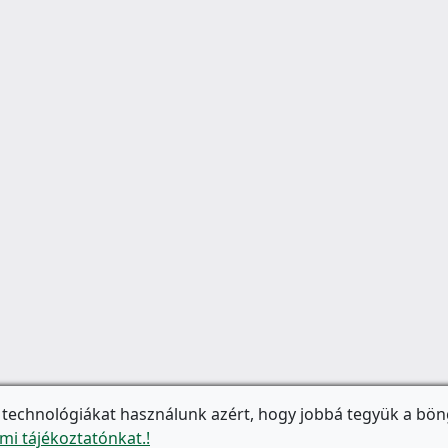
 technológiákat használunk azért, hogy jobbá tegyük a bön
mi tájékoztatónkat.!