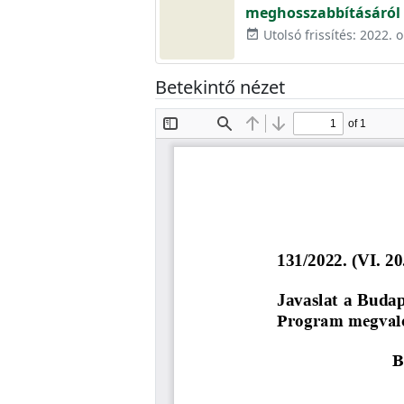
meghosszabbításáról
Utolsó frissítés: 2022. 
event_available
Betekintő nézet