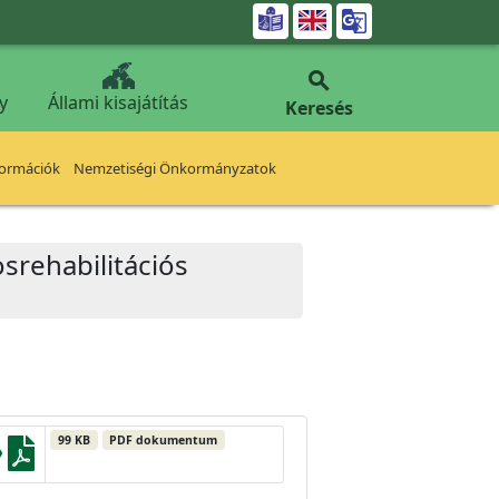


y
Állami kisajátítás
Keresés
formációk
Nemzetiségi Önkormányzatok
srehabilitációs
99 KB
PDF dokumentum