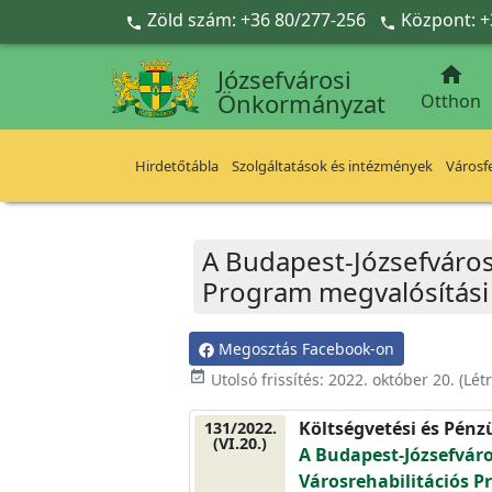
Ugrás a fő tartalomra
Zöld szám: +36 80/277-256
Központ: +



Józsefvárosi
Önkormányzat
Otthon
Hirdetőtábla
Szolgáltatások és intézmények
Városfe
A Budapest-Józsefváros
Program megvalósítási
Megosztás Facebook-on
event_available
Utolsó frissítés:
2022. október 20.
(Lét
Költségvetési és Pénz
131/2022.
(VI.20.)
A Budapest-Józsefváro
Városrehabilitációs 