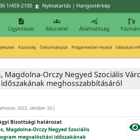
36 1/459-2100
Nyitvatartás
|
Hangostérkép




Ügyintézés
Részvétel
Átláthatóság
Pázmán
jlesztés
Közösség
Önkormányzat
Polgármesteri Hivatal
Választási in
, Magdolna-Orczy Negyed Szociális Váro
 időszakának meghosszabbításáról
rehozva:
2022. október 20.
)
ügyi Bizottsági határozat
s, Magdolna-Orczy Negyed Szociális
Program megvalósítási időszakának