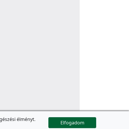
gészési élményt.
Elfogadom

Az oldal folytatódik