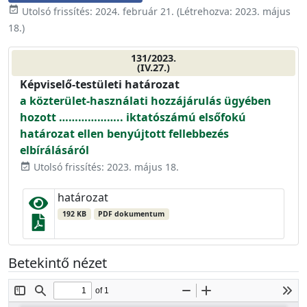
event_available
Utolsó frissítés:
2024. február 21.
(Létrehozva:
2023. május
18.
)
131/2023.
(IV.27.)
Képviselő-testületi határozat
a közterület-használati hozzájárulás ügyében
hozott ……………….. iktatószámú elsőfokú
határozat ellen benyújtott fellebbezés
elbírálásáról
Utolsó frissítés: 2023. május 18.
event_available
határozat
192 KB
PDF dokumentum
Betekintő nézet