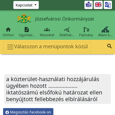
Ugrás a fő tartalomra

Kapcsolat
Józsefvárosi Önkormányzat




Otthon
Ügyintéz…
Részvétel
Átláthat…
Pázmány
Állami k…
Válasszon a menüpontok közül

a közterület-használati hozzájárulás
ügyében hozott ………………..
iktatószámú elsőfokú határozat ellen
benyújtott fellebbezés elbírálásáról
Megosztás Facebook-on