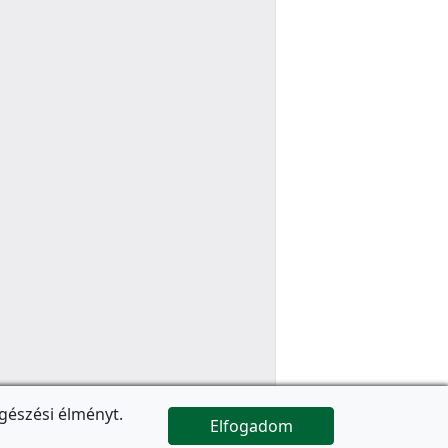
gészési élményt.
Elfogadom

Az oldal folytatódik