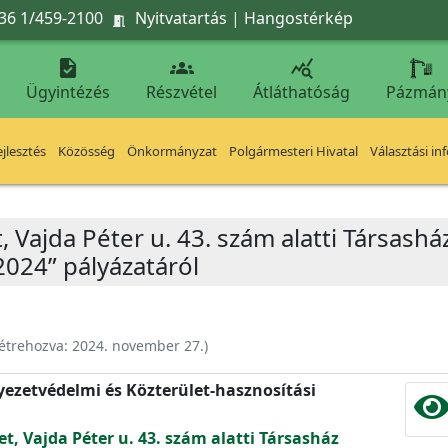
36 1/459-2100
Nyitvatartás
|
Hangostérkép




Ügyintézés
Részvétel
Átláthatóság
Pázmán
jlesztés
Közösség
Önkormányzat
Polgármesteri Hivatal
Választási in
, Vajda Péter u. 43. szám alatti Társashá
2024” pályázatáról
étrehozva:
2024. november 27.
)
nyezetvédelmi és Közterület-hasznosítási
et, Vajda Péter u. 43. szám alatti Társasház