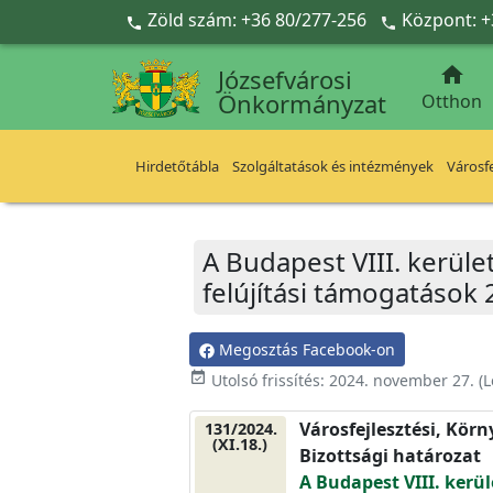
Ugrás a fő tartalomra
Zöld szám: +36 80/277-256
Központ: +



Józsefvárosi
Önkormányzat
Otthon
Hirdetőtábla
Szolgáltatások és intézmények
Városfe
A Budapest VIII. kerület
felújítási támogatások 
Megosztás Facebook-on
event_available
Utolsó frissítés:
2024. november 27.
(L
Városfejlesztési, Kör
131/2024.
(XI.18.)
Bizottsági határozat
A Budapest VIII. kerül