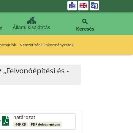


y
Állami kisajátítás
Keresés
formációk
Nemzetiségi Önkormányzatok
z „Felvonóépítési és -
határozat
449 KB
PDF dokumentum