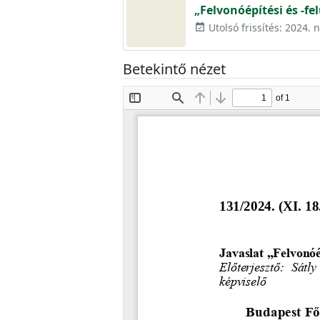
„Felvonóépítési és -fe
Utolsó frissítés: 2024.
event_available
Betekintő nézet