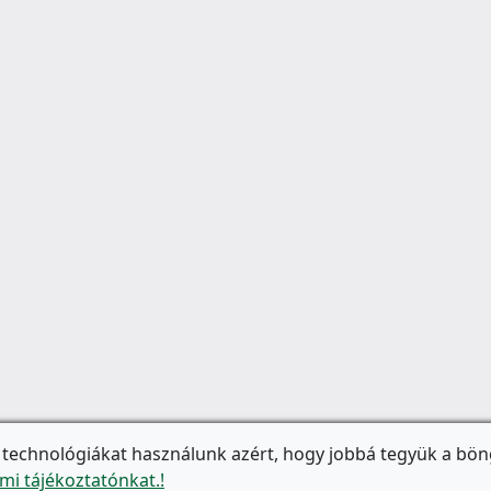
 technológiákat használunk azért, hogy jobbá tegyük a bön
mi tájékoztatónkat.!