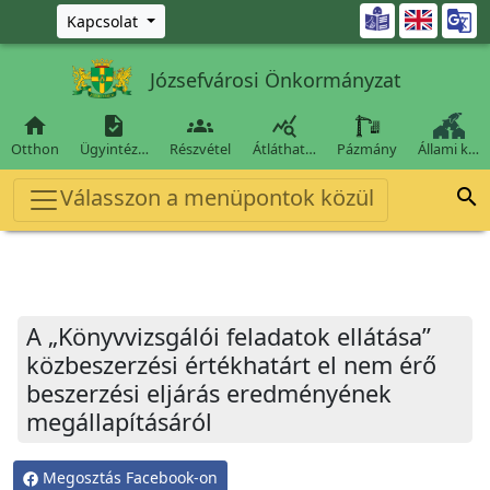
Ugrás a fő tartalomra

Kapcsolat
Józsefvárosi Önkormányzat




Otthon
Ügyintéz…
Részvétel
Átláthat…
Pázmány
Állami k…
Válasszon a menüpontok közül

A „Könyvvizsgálói feladatok ellátása”
közbeszerzési értékhatárt el nem érő
beszerzési eljárás eredményének
megállapításáról
Megosztás Facebook-on