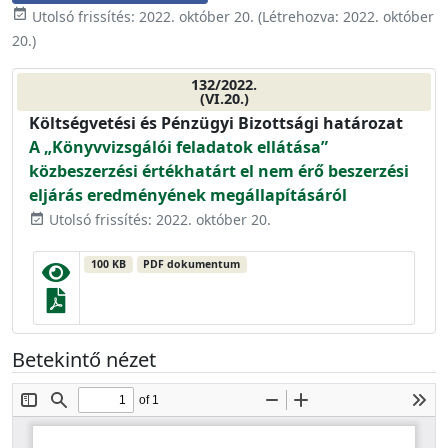
event_available
Utolsó frissítés:
2022. október 20.
(Létrehozva:
2022. október
20.
)
132/2022.
(VI.20.)
Költségvetési és Pénzügyi Bizottsági határozat
A „Könyvvizsgálói feladatok ellátása”
közbeszerzési értékhatárt el nem érő beszerzési
eljárás eredményének megállapításáról
Utolsó frissítés: 2022. október 20.
event_available
100 KB
PDF dokumentum
Betekintő nézet