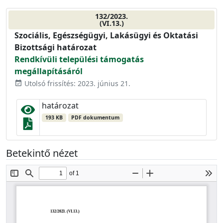
132/2023.
(VI.13.)
Szociális, Egészségügyi, Lakásügyi és Oktatási
Bizottsági határozat
Rendkívüli települési támogatás
megállapításáról
Utolsó frissítés: 2023. június 21.
event_available
határozat
193 KB
PDF dokumentum
Betekintő nézet