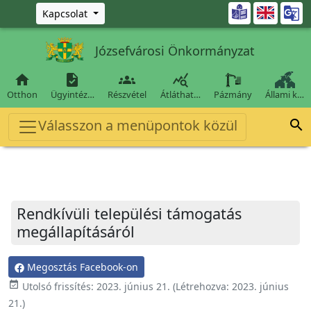
Ugrás a fő tartalomra

Kapcsolat
Józsefvárosi Önkormányzat




Otthon
Ügyintéz…
Részvétel
Átláthat…
Pázmány
Állami k…
Válasszon a menüpontok közül

Rendkívüli települési támogatás
megállapításáról
Megosztás Facebook-on
event_available
Utolsó frissítés:
2023. június 21.
(Létrehozva:
2023. június
21.
)