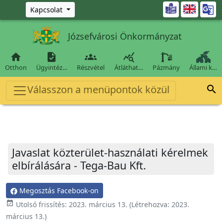
Ugrás a fő tartalomra

Kapcsolat
Józsefvárosi Önkormányzat




Otthon
Ügyintéz…
Részvétel
Átláthat…
Pázmány
Állami k…
Válasszon a menüpontok közül

Javaslat közterület-használati kérelmek
elbírálására - Tega-Bau Kft.
Megosztás Facebook-on
event_available
Utolsó frissítés:
2023. március 13.
(Létrehozva:
2023.
március 13.
)