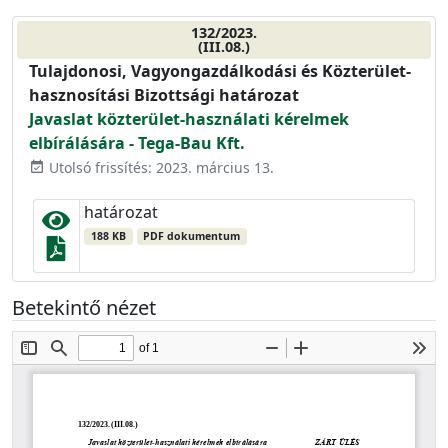
132/2023.
(III.08.)
Tulajdonosi, Vagyongazdálkodási és Közterület-
hasznosítási Bizottsági határozat
Javaslat közterület-használati kérelmek
elbírálására - Tega-Bau Kft.
Utolsó frissítés: 2023. március 13.
event_available
határozat
188 KB
PDF dokumentum
Betekintő nézet