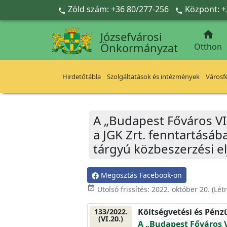
Ugrás a fő tartalomra
Zöld szám: +36 80/277-256
Központ: +



Józsefvárosi
Önkormányzat
Otthon
Hirdetőtábla
Szolgáltatások és intézmények
Városfe
A „Budapest Főváros VI
a JGK Zrt. fenntartásáb
tárgyú közbeszerzési e
Megosztás Facebook-on
event_available
Utolsó frissítés:
2022. október 20.
(Lét
Költségvetési és Pénz
133/2022.
(VI.20.)
A „Budapest Főváros V