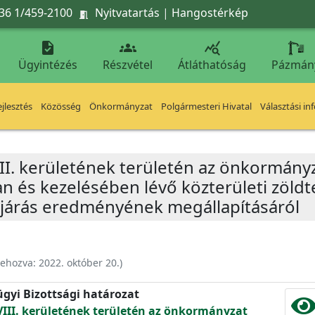
36 1/459-2100
Nyitvatartás
|
Hangostérkép




Ügyintézés
Részvétel
Átláthatóság
Pázmán
jlesztés
Közösség
Önkormányzat
Polgármesteri Hivatal
Választási in
II. kerületének területén az önkormányz
an és kezelésében lévő közterületi zöldt
ljárás eredményének megállapításáról
rehozva:
2022. október 20.
)
ügyi Bizottsági határozat
III. kerületének területén az önkormányzat