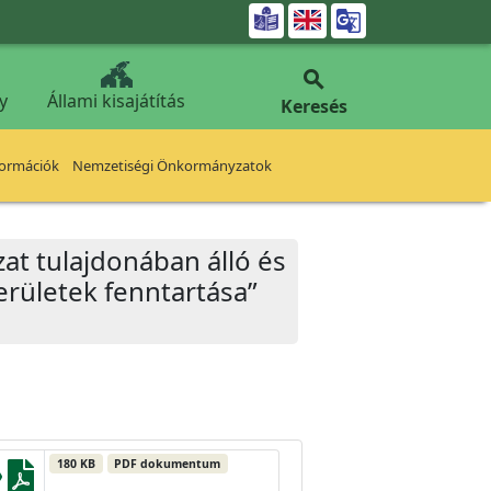


y
Állami kisajátítás
Keresés
formációk
Nemzetiségi Önkormányzatok
at tulajdonában álló és
erületek fenntartása”
180 KB
PDF dokumentum