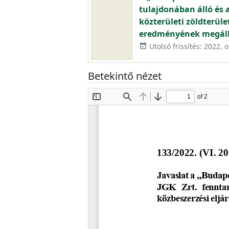
tulajdonában álló és 
közterületi zöldterüle
eredményének megáll
Utolsó frissítés: 2022. 
event_available
Betekintő nézet