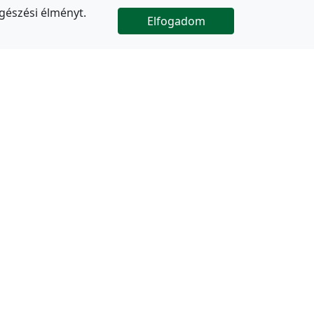
gészési élményt.
Elfogadom

Az oldal folytatódik