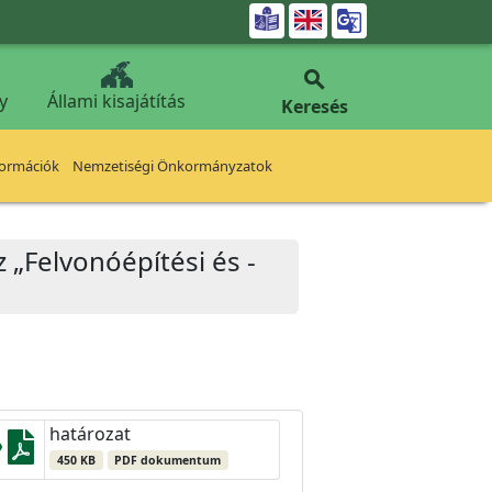


y
Állami kisajátítás
Keresés
formációk
Nemzetiségi Önkormányzatok
z „Felvonóépítési és -
határozat
450 KB
PDF dokumentum