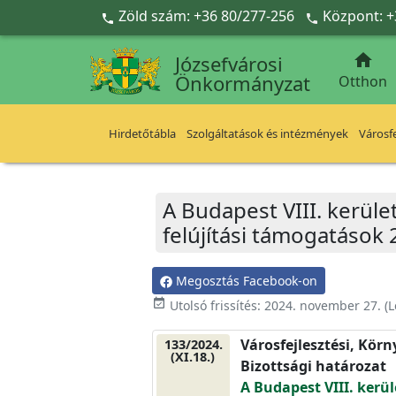
Ugrás a fő tartalomra
Zöld szám: +36 80/277-256
Központ: +



Józsefvárosi
Önkormányzat
Otthon
Hirdetőtábla
Szolgáltatások és intézmények
Városfe
A Budapest VIII. kerület
felújítási támogatások 
Megosztás Facebook-on
event_available
Utolsó frissítés:
2024. november 27.
(L
Városfejlesztési, Kör
133/2024.
(XI.18.)
Bizottsági határozat
A Budapest VIII. kerül