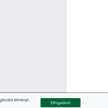
gészési élményt.
Elfogadom

Az oldal folytatódik