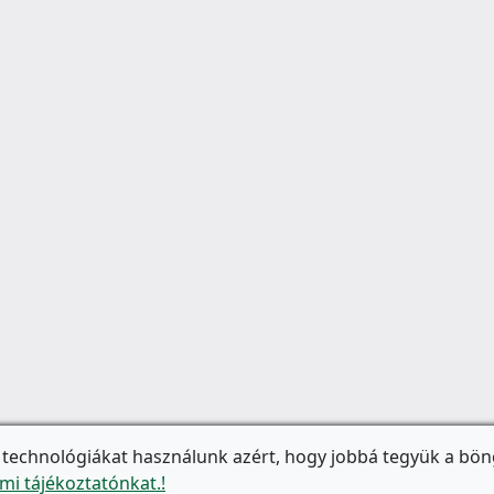
 technológiákat használunk azért, hogy jobbá tegyük a bön
mi tájékoztatónkat.!