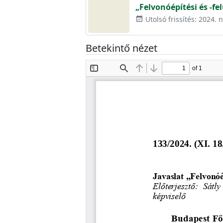
„Felvonóépítési és -fe
Utolsó frissítés: 2024.
event_available
Betekintő nézet