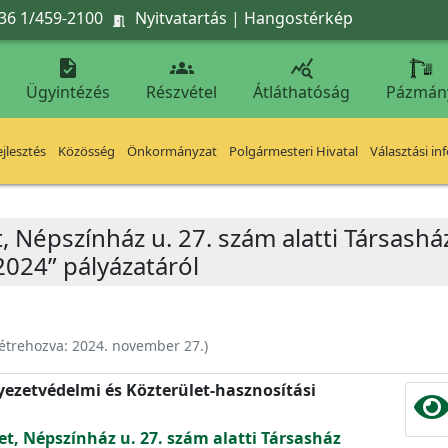
36 1/459-2100
Nyitvatartás
|
Hangostérkép




Ügyintézés
Részvétel
Átláthatóság
Pázmán
jlesztés
Közösség
Önkormányzat
Polgármesteri Hivatal
Választási in
, Népszínház u. 27. szám alatti Társashá
2024” pályázatáról
étrehozva:
2024. november 27.
)
nyezetvédelmi és Közterület-hasznosítási
et, Népszínház u. 27. szám alatti Társasház