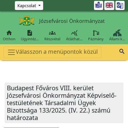
Ugrás a fő tartalomra

Kapcsolat
Józsefvárosi Önkormányzat




Otthon
Ügyintéz…
Részvétel
Átláthat…
Pázmány
Állami k…
Válasszon a menüpontok közül

Budapest Főváros VIII. kerület
Józsefvárosi Önkormányzat Képviselő-
testületének Társadalmi Ügyek
Bizottsága 133/2025. (IV. 22.) számú
határozata