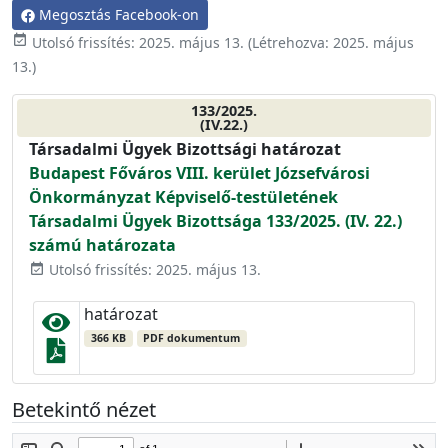
Megosztás Facebook-on
event_available
Utolsó frissítés:
2025. május 13.
(Létrehozva:
2025. május
13.
)
133/2025.
(IV.22.)
Társadalmi Ügyek Bizottsági határozat
Budapest Főváros VIII. kerület Józsefvárosi
Önkormányzat Képviselő-testületének
Társadalmi Ügyek Bizottsága 133/2025. (IV. 22.)
számú határozata
Utolsó frissítés: 2025. május 13.
event_available
határozat
366 KB
PDF dokumentum
Betekintő nézet