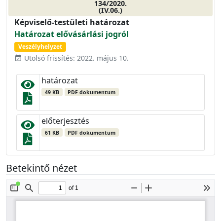
134/2020.
(IV.06.)
Képviselő-testületi határozat
Határozat elővásárlási jogról
Veszélyhelyzet
Utolsó frissítés: 2022. május 10.
event_available
határozat
49 KB
PDF dokumentum
előterjesztés
61 KB
PDF dokumentum
Betekintő nézet