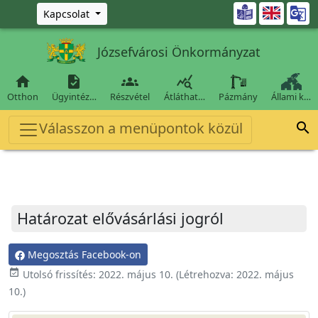
Ugrás a fő tartalomra

Kapcsolat
Józsefvárosi Önkormányzat




Otthon
Ügyintéz…
Részvétel
Átláthat…
Pázmány
Állami k…
Válasszon a menüpontok közül

Határozat elővásárlási jogról
Megosztás Facebook-on
event_available
Utolsó frissítés:
2022. május 10.
(Létrehozva:
2022. május
10.
)