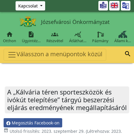
Ugrás a fő tartalomra

Kapcsolat
Józsefvárosi Önkormányzat




Otthon
Ügyintéz…
Részvétel
Átláthat…
Pázmány
Állami k…
Válasszon a menüpontok közül

A „Kálvária téren sporteszközök és
ivókút telepítése” tárgyú beszerzési
eljárás eredményének megállapításáról
Megosztás Facebook-on
event_available
Utolsó frissítés:
2023. szeptember 29.
(Létrehozva:
2023.