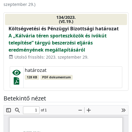
szeptember 29.
)
134/2023.
(VI.19.)
Költségvetési és Pénzügyi Bizottsági határozat
A „Kálvária téren sporteszközök és ivókút
telepítése” tárgyú beszerzési eljárás
eredményének megállapításáról
Utolsó frissítés: 2023. szeptember 29.
event_available
határozat
128 KB
PDF dokumentum
Betekintő nézet