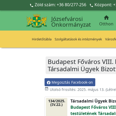
Ugrás a fő tartalomra
Zöld szám: +36 80/277-256
Központ: +



Józsefvárosi
Önkormányzat
Otthon
Hirdetőtábla
Szolgáltatások és intézmények
Városfe
Budapest Főváros VIII.
Társadalmi Ügyek Bizot
Megosztás Facebook-on
event_available
Utolsó frissítés:
2025. május 13.
(Létr
Társadalmi Ügyek Biz
134/2025.
(IV.22.)
Budapest Főváros VIII
testületének Társadal