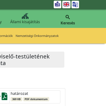


y
Állami kisajátítás
Keresés
formációk
Nemzetiségi Önkormányzatok
iselő-testületének
ata
határozat
369 KB
PDF dokumentum