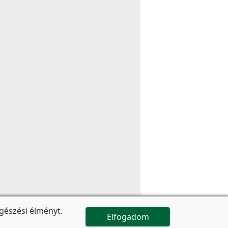
gészési élményt.
Elfogadom

Az oldal folytatódik