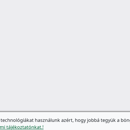
 technológiákat használunk azért, hogy jobbá tegyük a bön
mi tájékoztatónkat.!