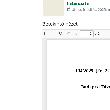
határozata
Utolsó frissítés: 2025. 
event_available
Betekintő nézet