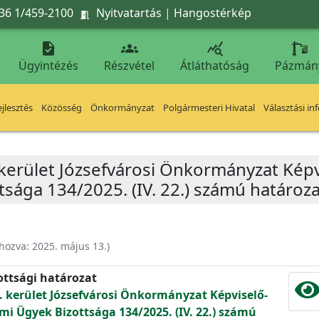
36 1/459-2100
Nyitvatartás
|
Hangostérkép




Ügyintézés
Részvétel
Átláthatóság
Pázmán
jlesztés
Közösség
Önkormányzat
Polgármesteri Hivatal
Választási in
 kerület Józsefvárosi Önkormányzat Képv
tsága 134/2025. (IV. 22.) számú határoz
ehozva:
2025. május 13.
)
ottsági határozat
. kerület Józsefvárosi Önkormányzat Képviselő-
mi Ügyek Bizottsága 134/2025. (IV. 22.) számú