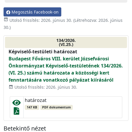
Megosztás Facebook-on
event_available
Utolsó frissítés:
2026. június 30.
(Létrehozva:
2026. június
30.
)
134/2026.
(VI.25.)
Képviselő-testületi határozat
Budapest Főváros VIII. kerület Józsefvárosi
Önkormányzat Képviselő-testületének 134/2026.
(VI. 25.) számú határozata a közösségi kert
fenntartására vonatkozó pályázat kiírásáról
Utolsó frissítés: 2026. június 30.
event_available
határozat
147 KB
PDF dokumentum
Betekintő nézet