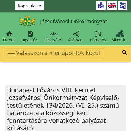
Ugrás a fő tartalomra

Kapcsolat
Józsefvárosi Önkormányzat




Otthon
Ügyintéz…
Részvétel
Átláthat…
Pázmány
Állami k…
Válasszon a menüpontok közül

Budapest Főváros VIII. kerület
Józsefvárosi Önkormányzat Képviselő-
testületének 134/2026. (VI. 25.) számú
határozata a közösségi kert
fenntartására vonatkozó pályázat
kiírásáról