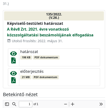
31.
)
135/2022.
(V.26.)
Képviselő-testületi határozat
A Rév8 Zrt. 2021. évre vonatkozó
közszolgáltatási beszámolójának elfogadása
Utolsó frissítés: 2022. május 31.
event_available
határozat
198 KB
PDF dokumentum
előterjesztés
21 MB
PDF dokumentum
Betekintő nézet