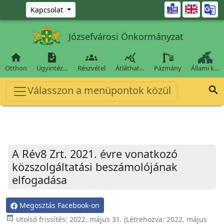
Ugrás a fő tartalomra

Kapcsolat
Józsefvárosi Önkormányzat




Otthon
Ügyintéz…
Részvétel
Átláthat…
Pázmány
Állami k…
Válasszon a menüpontok közül

A Rév8 Zrt. 2021. évre vonatkozó
közszolgáltatási beszámolójának
elfogadása
Megosztás Facebook-on
event_available
Utolsó frissítés:
2022. május 31.
(Létrehozva:
2022. május