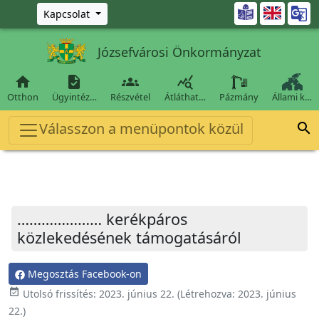
Ugrás a fő tartalomra

Kapcsolat
Józsefvárosi Önkormányzat




Otthon
Ügyintéz…
Részvétel
Átláthat…
Pázmány
Állami k…
Válasszon a menüpontok közül

………………… kerékpáros
közlekedésének támogatásáról
Megosztás Facebook-on
event_available
Utolsó frissítés:
2023. június 22.
(Létrehozva:
2023. június
22.
)