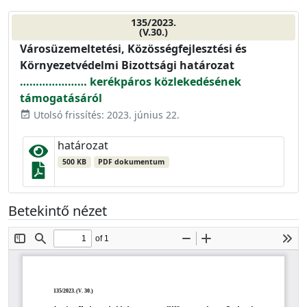
135/2023.
(V.30.)
Városüzemeltetési, Közösségfejlesztési és
Környezetvédelmi Bizottsági határozat
………………… kerékpáros közlekedésének
támogatásáról
Utolsó frissítés: 2023. június 22.
event_available
határozat
500 KB
PDF dokumentum
Betekintő nézet