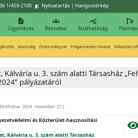
36 1/459-2100
Nyitvatartás
|
Hangostérkép




Ügyintézés
Részvétel
Átláthatóság
Pázmán
jlesztés
Közösség
Önkormányzat
Polgármesteri Hivatal
Választási in
, Kálvária u. 3. szám alatti Társasház „Fe
2024” pályázatáról
étrehozva:
2024. november 27.
)
nyezetvédelmi és Közterület-hasznosítási
et, Kálvária u. 3. szám alatti Társasház