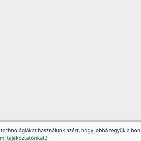
 technológiákat használunk azért, hogy jobbá tegyük a bön
mi tájékoztatónkat.!