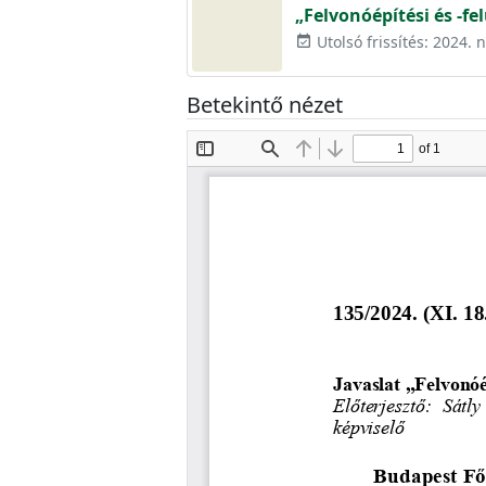
„Felvonóépítési és -fe
Utolsó frissítés: 2024.
event_available
Betekintő nézet