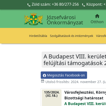
Ugrás a fő tartalomra
Zöld szám: +36 80/277-256
Központ: +



Józsefvárosi
Önkormányzat
Otthon
Hirdetőtábla
Szolgáltatások és intézmények
Városfe
A Budapest VIII. kerület
felújítási támogatások 
Megosztás Facebook-on
event_available
Utolsó frissítés:
2024. november 27.
(L
Városfejlesztési, Kör
135/2024.
(XI.18.)
Bizottsági határozat
A Budapest VIII. kerül