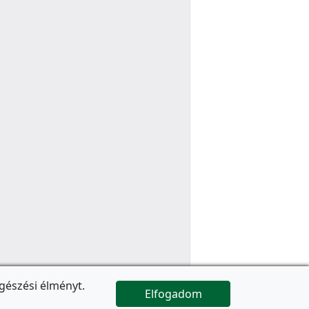
gészési élményt.
Elfogadom

Az oldal folytatódik