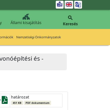


y
Állami kisajátítás
Keresés
formációk
Nemzetiségi Önkormányzatok
lvonóépítési és -
határozat
451 KB
PDF dokumentum