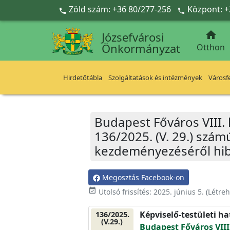
Ugrás a fő tartalomra
Zöld szám: +36 80/277-256
Központ: +



Józsefvárosi
Önkormányzat
Otthon
Hirdetőtábla
Szolgáltatások és intézmények
Városfe
Budapest Főváros VIII.
136/2025. (V. 29.) szám
kezdeményezéséről hiba
Megosztás Facebook-on
event_available
Utolsó frissítés:
2025. június 5.
(Létre
Képviselő-testületi h
136/2025.
(V.29.)
Budapest Főváros VIII