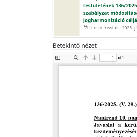
testületének 136/2025.
szabályzat módosítás
jogharmonizáció célj
Utolsó frissítés: 2025. j
event_available
Betekintő nézet