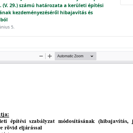
 (V. 29.) számú határozata a kerületi építési
ának kezdeményezéséről hibajavítás és
ából
únius 5.