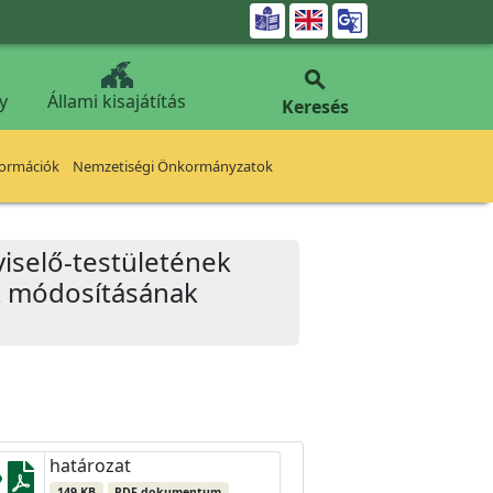


y
Állami kisajátítás
Keresés
formációk
Nemzetiségi Önkormányzatok
iselő-testületének
at módosításának
határozat
149 KB
PDF dokumentum