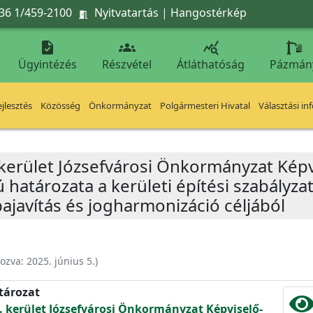
36 1/459-2100
Nyitvatartás
|
Hangostérkép




Ügyintézés
Részvétel
Átláthatóság
Pázmán
jlesztés
Közösség
Önkormányzat
Polgármesteri Hivatal
Választási in
 kerület Józsefvárosi Önkormányzat Képv
ú határozata a kerületi építési szabályz
javítás és jogharmonizáció céljából
hozva:
2025. június 5.
)
atározat
. kerület Józsefvárosi Önkormányzat Képviselő-