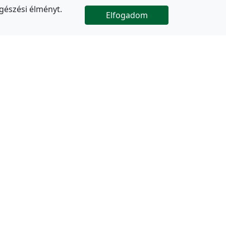
gészési élményt.
Elfogadom

Az oldal folytatódik