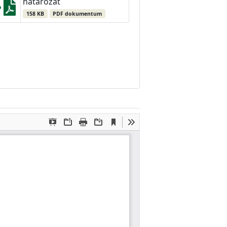
határozat
158 KB
PDF dokumentum