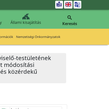


y
Állami kisajátítás
Keresés
formációk
Nemzetiségi Önkormányzatok
iselő-testületének
at módosítási
s és közérdekű