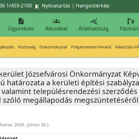
36 1/459-2100
Nyitvatartás
|
Hangostérkép




Ügyintézés
Részvétel
Átláthatóság
Pázmán
jlesztés
Közösség
Önkormányzat
Polgármesteri Hivatal
Választási in
 kerület Józsefvárosi Önkormányzat Képv
mú határozata a kerületi építési szabályz
l, valamint településrendezési szerződé
ól szóló megállapodás megszüntetéséről
ehozva:
2026. június 30.
)
atározat