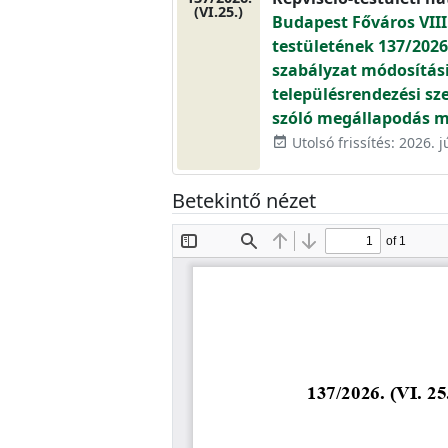
(VI.25.)
Budapest Főváros VIII
testületének 137/2026.
szabályzat módosítási
településrendezési sz
szóló megállapodás m
Utolsó frissítés: 2026. j
event_available
Betekintő nézet