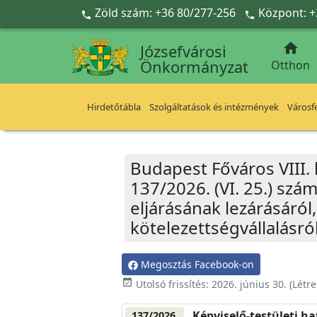
Ugrás a fő tartalomra
Zöld szám: +36 80/277-256
Központ: +



Józsefvárosi
Önkormányzat
Otthon
Hirdetőtábla
Szolgáltatások és intézmények
Városfe
Budapest Főváros VIII.
137/2026. (VI. 25.) szá
eljárásának lezárásáró
kötelezettségvállalásr
Megosztás Facebook-on
event_available
Utolsó frissítés:
2026. június 30.
(Létr
Képviselő-testületi h
137/2026.