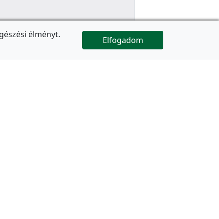
gészési élményt.
Elfogadom

Az oldal folytatódik