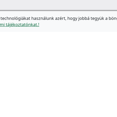
 technológiákat használunk azért, hogy jobbá tegyük a bön
mi tájékoztatónkat.!