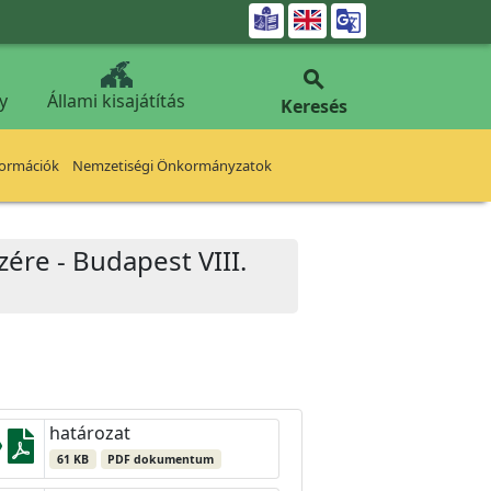


y
Állami kisajátítás
Keresés
formációk
Nemzetiségi Önkormányzatok
ére - Budapest VIII.
határozat
61 KB
PDF dokumentum