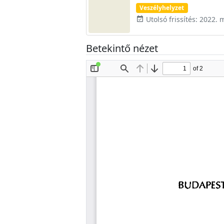
Veszélyhelyzet
Utolsó frissítés: 2022. 
event_available
Betekintő nézet