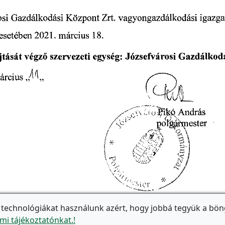
 technológiákat használunk azért, hogy jobbá tegyük a bön
mi tájékoztatónkat.!