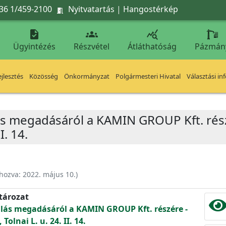
36 1/459-2100
Nyitvatartás
|
Hangostérkép




Ügyintézés
Részvétel
Átláthatóság
Pázmán
jlesztés
Közösség
Önkormányzat
Polgármesteri Hivatal
Választási in
ás megadásáról a KAMIN GROUP Kft. rész
I. 14.
ehozva:
2022. május 10.
)
atározat
ulás megadásáról a KAMIN GROUP Kft. részére -
Tolnai L. u. 24. II. 14.