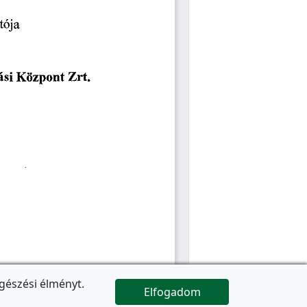
gészési élményt.
Elfogadom

Az oldal folytatódik