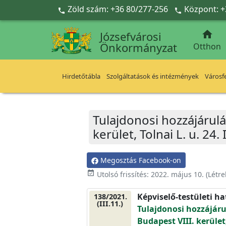
Ugrás a fő tartalomra
Zöld szám: +36 80/277-256
Központ: +



Józsefvárosi
Önkormányzat
Otthon
Hirdetőtábla
Szolgáltatások és intézmények
Városfe
Tulajdonosi hozzájárul
kerület, Tolnai L. u. 24. I
Megosztás Facebook-on
event_available
Utolsó frissítés:
2022. május 10.
(Létr
Képviselő-testületi h
138/2021.
(III.11.)
Tulajdonosi hozzájár
Budapest VIII. kerület, 