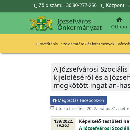
Ugrás a fő tartalomra
Zöld szám: +36 80/277-256
Központ: +



Józsefvárosi
Önkormányzat
Otthon
Hirdetőtábla
Szolgáltatások és intézmények
Városfe
A Józsefvárosi Szociáli
kijelöléséről és a Józse
megkötött ingatlan-has
Megosztás Facebook-on
event_available
Utolsó frissítés:
2022. május 31.
(Létr
Képviselő-testületi h
139/2022.
(V.26.)
A Józsefvárosi Szociál