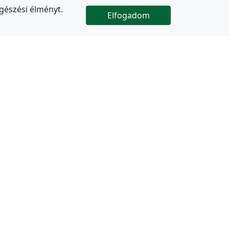
gészési élményt.
Elfogadom

Az oldal folytatódik