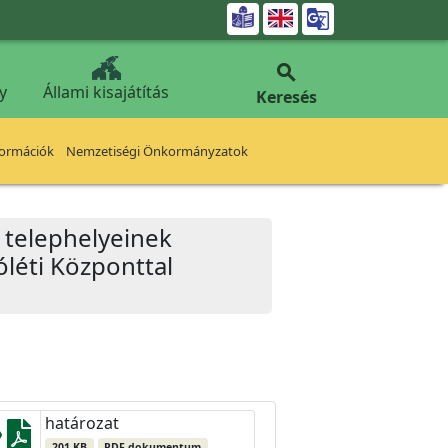


y
Állami kisajátítás
Keresés
formációk
Nemzetiségi Önkormányzatok
j telephelyeinek
óléti Központtal
határozat
201 KB
PDF dokumentum