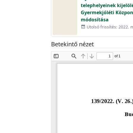
telephelyeinek kijelölé
Gyermekjóléti Közpon
módosítása
Utolsó frissítés: 2022. 
event_available
Betekintő nézet