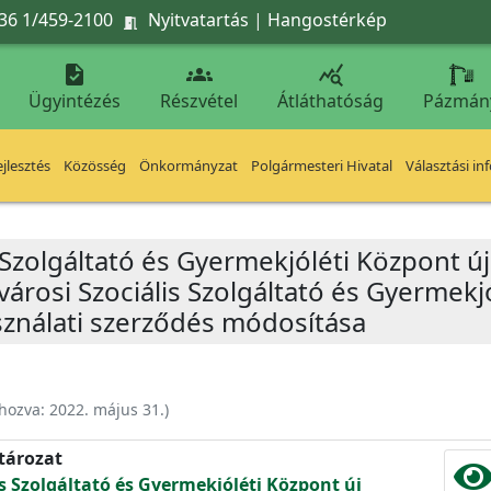
36 1/459-2100
Nyitvatartás
|
Hangostérkép




Ügyintézés
Részvétel
Átláthatóság
Pázmán
jlesztés
Közösség
Önkormányzat
Polgármesteri Hivatal
Választási in
s Szolgáltató és Gyermekjóléti Központ ú
fvárosi Szociális Szolgáltató és Gyermekj
ználati szerződés módosítása
ehozva:
2022. május 31.
)
atározat
is Szolgáltató és Gyermekjóléti Központ új