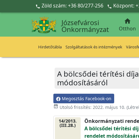
Ugrás a fő tartalomra
Zöld szám: +36 80/277-256
Központ: +



Józsefvárosi
Önkormányzat
Otthon
Hirdetőtábla
Szolgáltatások és intézmények
Városfe
A bölcsődei térítési díj
módosításáról
Megosztás Facebook-on
event_available
Utolsó frissítés:
2022. május 10.
(Létr
Önkormányzati rende
14/2013.
(III.28.)
A bölcsődei térítési dí
rendelet módosításár