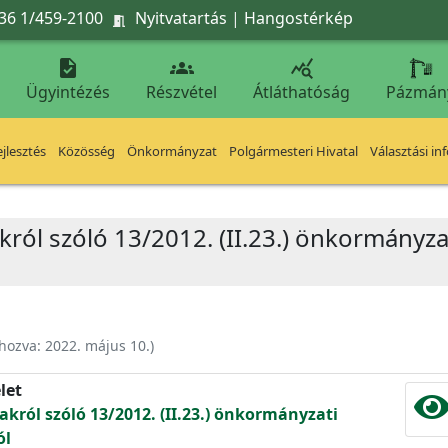
36 1/459-2100
Nyitvatartás
|
Hangostérkép




Ügyintézés
Részvétel
Átláthatóság
Pázmán
jlesztés
Közösség
Önkormányzat
Polgármesteri Hivatal
Választási in
akról szóló 13/2012. (II.23.) önkormányza
ehozva:
2022. május 10.
)
let
jakról szóló 13/2012. (II.23.) önkormányzati
ól