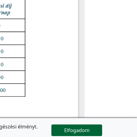
gészési élményt.
Elfogadom

Az oldal folytatódik