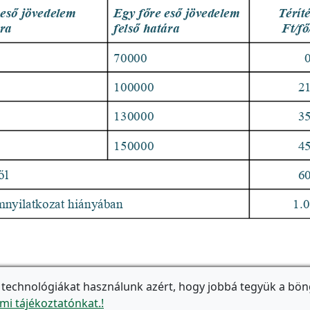
 technológiákat használunk azért, hogy jobbá tegyük a bön
mi tájékoztatónkat.!