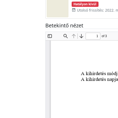
Hatályon kívül
Utolsó frissítés: 2022. 
event_available
Betekintő nézet