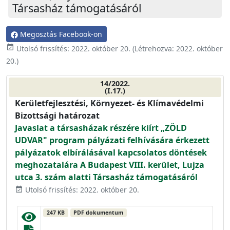
Társasház támogatásáról
Megosztás Facebook-on
event_available
Utolsó frissítés:
2022. október 20.
(Létrehozva:
2022. október
20.
)
14/2022.
(I.17.)
Kerületfejlesztési, Környezet- és Klímavédelmi
Bizottsági határozat
Javaslat a társasházak részére kiírt „ZÖLD
UDVAR" program pályázati felhívására érkezett
pályázatok elbírálásával kapcsolatos döntések
meghozatalára A Budapest VIII. kerület, Lujza
utca 3. szám alatti Társasház támogatásáról
Utolsó frissítés: 2022. október 20.
event_available
247 KB
PDF dokumentum