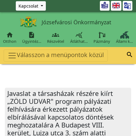
Ugrás a fő tartalomra

Kapcsolat
Józsefvárosi Önkormányzat




Otthon
Ügyintéz…
Részvétel
Átláthat…
Pázmány
Állami k…
Válasszon a menüpontok közül

Javaslat a társasházak részére kiírt
„ZÖLD UDVAR" program pályázati
felhívására érkezett pályázatok
elbírálásával kapcsolatos döntések
meghozatalára A Budapest VIII.
kerület, Lujza utca 3. szám alatti