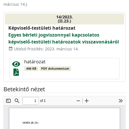
március 14.
)
14/2023.
(II.23.)
Képviselő-testületi határozat
Egyes bérleti jogviszonnyal kapcsolatos
képviselő-testületi határozatok visszavonásáról
Utolsó frissítés: 2023. március 14.
event_available
határozat
446 KB
PDF dokumentum
Betekintő nézet