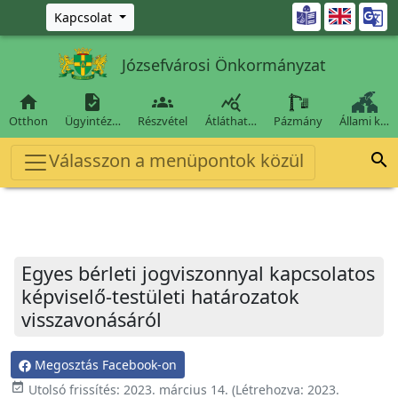
Ugrás a fő tartalomra

Kapcsolat
Józsefvárosi Önkormányzat




Otthon
Ügyintéz…
Részvétel
Átláthat…
Pázmány
Állami k…
Válasszon a menüpontok közül

Egyes bérleti jogviszonnyal kapcsolatos
képviselő-testületi határozatok
visszavonásáról
Megosztás Facebook-on
event_available
Utolsó frissítés:
2023. március 14.
(Létrehozva:
2023.