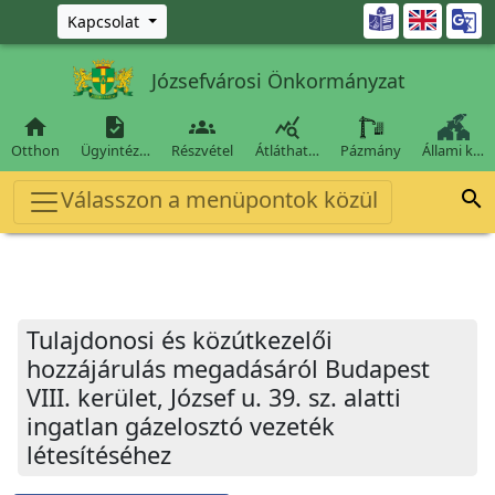
Ugrás a fő tartalomra

Kapcsolat
Józsefvárosi Önkormányzat




Otthon
Ügyintéz…
Részvétel
Átláthat…
Pázmány
Állami k…
Válasszon a menüpontok közül

Tulajdonosi és közútkezelői
hozzájárulás megadásáról Budapest
VIII. kerület, József u. 39. sz. alatti
ingatlan gázelosztó vezeték
létesítéséhez