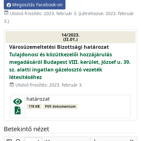
Megosztás Facebook-on
event_available
Utolsó frissítés:
2023. február 3.
(Létrehozva:
2023. február
3.
)
14/2023.
(II.01.)
Városüzemeltetési Bizottsági határozat
Tulajdonosi és közútkezelői hozzájárulás
megadásáról Budapest VIII. kerület, József u. 39.
sz. alatti ingatlan gázelosztó vezeték
létesítéséhez
Utolsó frissítés: 2023. február 3.
event_available
határozat
178 KB
PDF dokumentum
Betekintő nézet