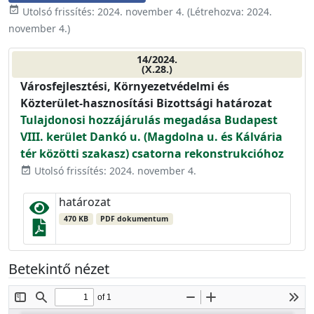
event_available
Utolsó frissítés:
2024. november 4.
(Létrehozva:
2024.
november 4.
)
14/2024.
(X.28.)
Városfejlesztési, Környezetvédelmi és
Közterület-hasznosítási Bizottsági határozat
Tulajdonosi hozzájárulás megadása Budapest
VIII. kerület Dankó u. (Magdolna u. és Kálvária
tér közötti szakasz) csatorna rekonstrukcióhoz
Utolsó frissítés: 2024. november 4.
event_available
határozat
470 KB
PDF dokumentum
Betekintő nézet