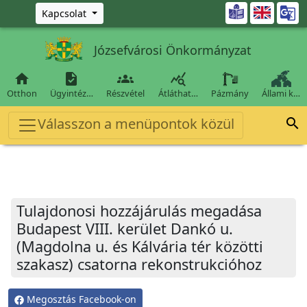
Ugrás a fő tartalomra

Kapcsolat
Józsefvárosi Önkormányzat




Otthon
Ügyintéz…
Részvétel
Átláthat…
Pázmány
Állami k…
Válasszon a menüpontok közül

Tulajdonosi hozzájárulás megadása
Budapest VIII. kerület Dankó u.
(Magdolna u. és Kálvária tér közötti
szakasz) csatorna rekonstrukcióhoz
Megosztás Facebook-on