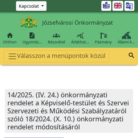
Ugrás a fő tartalomra

Kapcsolat
Józsefvárosi Önkormányzat




Otthon
Ügyintéz…
Részvétel
Átláthat…
Pázmány
Állami k…
Válasszon a menüpontok közül

14/2025. (IV. 24.) önkormányzati
rendelet a Képviselő-testület és Szervei
Szervezeti és Működési Szabályzatáról
szóló 18/2024. (X. 10.) önkormányzati
rendelet módosításáról