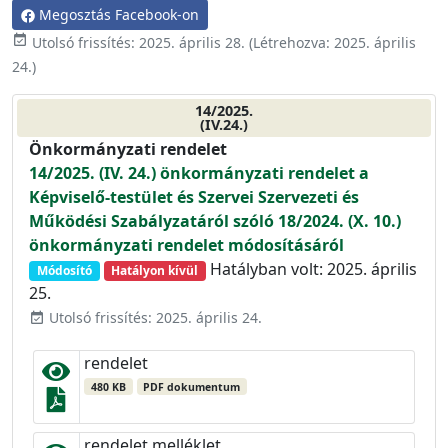
Megosztás Facebook-on
event_available
Utolsó frissítés:
2025. április 28.
(Létrehozva:
2025. április
24.
)
14/2025.
(IV.24.)
Önkormányzati rendelet
14/2025. (IV. 24.) önkormányzati rendelet a
Képviselő-testület és Szervei Szervezeti és
Működési Szabályzatáról szóló 18/2024. (X. 10.)
önkormányzati rendelet módosításáról
Hatályban volt: 2025. április
Módosító
Hatályon kívül
25.
Utolsó frissítés: 2025. április 24.
event_available
rendelet
480 KB
PDF dokumentum
rendelet melléklet