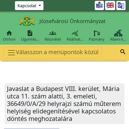
Ugrás a fő tartalomra

Kapcsolat
Józsefvárosi Önkormányzat




Otthon
Ügyintéz…
Részvétel
Átláthat…
Pázmány
Állami k…
Válasszon a menüpontok közül

Javaslat a Budapest VIII. kerület, Mária
utca 11. szám alatti, 3. emeleti,
36649/0/A/29 helyrajzi számú műterem
helyiség elidegenítésével kapcsolatos
döntés meghozatalára