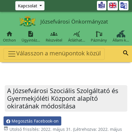
Ugrás a fő tartalomra

Kapcsolat
Józsefvárosi Önkormányzat




Otthon
Ügyintéz…
Részvétel
Átláthat…
Pázmány
Állami k…
Válasszon a menüpontok közül

A Józsefvárosi Szociális Szolgáltató és
Gyermekjóléti Központ alapító
okiratának módosítása
Megosztás Facebook-on
event_available
Utolsó frissítés:
2022. május 31.
(Létrehozva:
2022. május