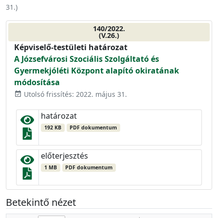
31.
)
140/2022.
(V.26.)
Képviselő-testületi határozat
A Józsefvárosi Szociális Szolgáltató és
Gyermekjóléti Központ alapító okiratának
módosítása
Utolsó frissítés: 2022. május 31.
event_available
határozat
192 KB
PDF dokumentum
előterjesztés
1 MB
PDF dokumentum
Betekintő nézet