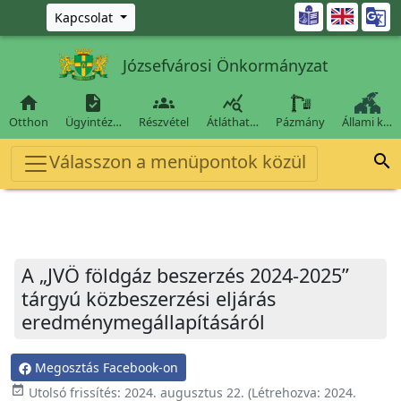
Ugrás a fő tartalomra

Kapcsolat
Józsefvárosi Önkormányzat




Otthon
Ügyintéz…
Részvétel
Átláthat…
Pázmány
Állami k…
Válasszon a menüpontok közül

A „JVÖ földgáz beszerzés 2024-2025”
tárgyú közbeszerzési eljárás
eredménymegállapításáról
Megosztás Facebook-on
event_available
Utolsó frissítés:
2024. augusztus 22.
(Létrehozva:
2024.