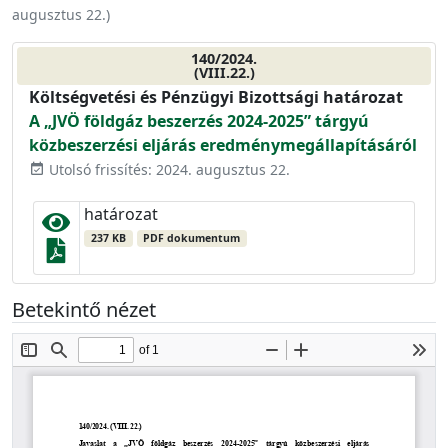
augusztus 22.
)
140/2024.
(VIII.22.)
Költségvetési és Pénzügyi Bizottsági határozat
A „JVÖ földgáz beszerzés 2024-2025” tárgyú
közbeszerzési eljárás eredménymegállapításáról
Utolsó frissítés: 2024. augusztus 22.
event_available
határozat
237 KB
PDF dokumentum
Betekintő nézet