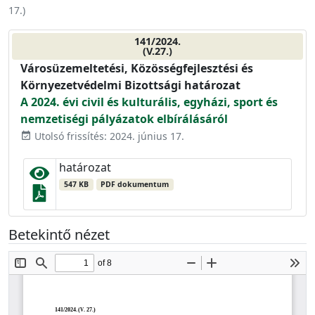
17.
)
141/2024.
(V.27.)
Városüzemeltetési, Közösségfejlesztési és
Környezetvédelmi Bizottsági határozat
A 2024. évi civil és kulturális, egyházi, sport és
nemzetiségi pályázatok elbírálásáról
Utolsó frissítés: 2024. június 17.
event_available
határozat
547 KB
PDF dokumentum
Betekintő nézet