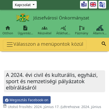
Ugrás a fő tartalomra

Kapcsolat
Józsefvárosi Önkormányzat




Otthon
Ügyintéz…
Részvétel
Átláthat…
Pázmány
Állami k…
Válasszon a menüpontok közül

A 2024. évi civil és kulturális, egyházi,
sport és nemzetiségi pályázatok
elbírálásáról
Megosztás Facebook-on
event_available
Utolsó frissítés:
2024. június 17.
(Létrehozva:
2024. június