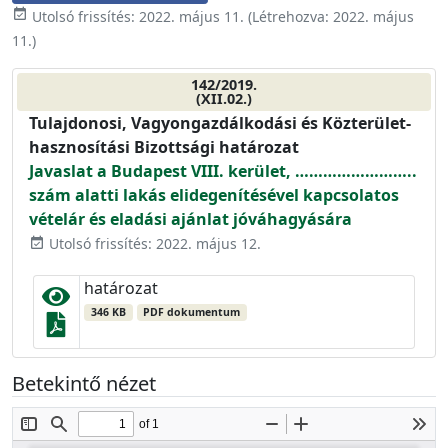
event_available
Utolsó frissítés:
2022. május 11.
(Létrehozva:
2022. május
11.
)
142/2019.
(XII.02.)
Tulajdonosi, Vagyongazdálkodási és Közterület-
hasznosítási Bizottsági határozat
Javaslat a Budapest VIII. kerület, ……………………..
szám alatti lakás elidegenítésével kapcsolatos
vételár és eladási ajánlat jóváhagyására
Utolsó frissítés: 2022. május 12.
event_available
határozat
346 KB
PDF dokumentum
Betekintő nézet