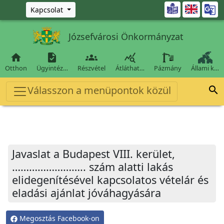
Ugrás a fő tartalomra

Kapcsolat
Józsefvárosi Önkormányzat




Otthon
Ügyintéz…
Részvétel
Átláthat…
Pázmány
Állami k…
Válasszon a menüpontok közül

Javaslat a Budapest VIII. kerület,
…………………….. szám alatti lakás
elidegenítésével kapcsolatos vételár és
eladási ajánlat jóváhagyására
Megosztás Facebook-on