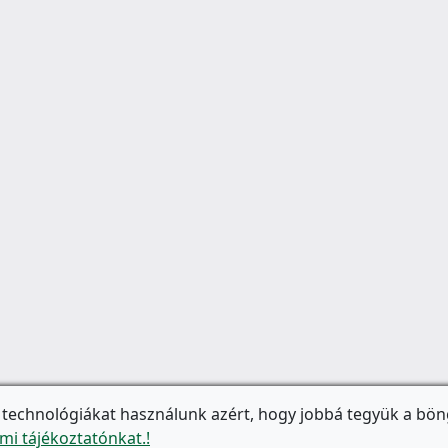
 technológiákat használunk azért, hogy jobbá tegyük a bön
mi tájékoztatónkat.!