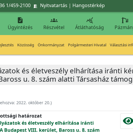
36 1/459-2100
Nyitvatartás
|
Hangostérkép




Ügyintézés
Részvétel
Átláthatóság
Pázmán
jlesztés
Közösség
Önkormányzat
Polgármesteri Hivatal
Választási in
ázatok és életveszély elhárítása iránti k
 Baross u. 8. szám alatti Társasház támo
rehozva:
2022. október 20.
)
ottsági határozat
lyázatok és életveszély elhárítása iránti
 Budapest VIII. kerület, Baross u. 8. szám