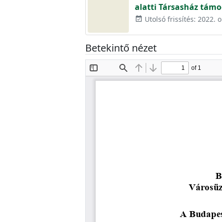
alatti Társasház támo
Utolsó frissítés: 2022. 
event_available
Betekintő nézet