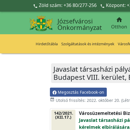
Ugrás a fő tartalomra
Zöld szám: +36 80/277-256
Központ: +



Józsefvárosi
Önkormányzat
Otthon
Hirdetőtábla
Szolgáltatások és intézmények
Városfe
Javaslat társasházi pály
Budapest VIII. kerület,
Megosztás Facebook-on
event_available
Utolsó frissítés:
2022. október 20.
(Lét
Városüzemeltetési Biz
142/2021.
(XII.17.)
Javaslat társasházi pá
kérelmek elbírálásáraA