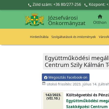
Ugrás a fő tartalomra
Zöld szám: +36 80/277-256
Központ: +



Józsefvárosi
Önkormányzat
Otthon
Hirdetőtábla
Szolgáltatások és intézmények
Városfe
Együttműködési megáll
Centrum Szily Kálmán 
Megosztás Facebook-on
event_available
Utolsó frissítés:
2023. július 14.
(Létre
Költségvetési és Pénz
142/2023.
(VII.10.)
Együttműködési megál
Szakképzési Centrum 