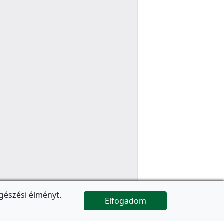
gészési élményt.
Elfogadom

Az oldal folytatódik