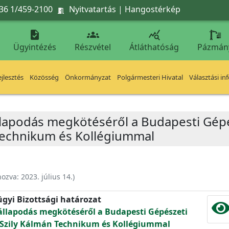
36 1/459-2100
Nyitvatartás
|
Hangostérkép




Ügyintézés
Részvétel
Átláthatóság
Pázmán
jlesztés
Közösség
Önkormányzat
Polgármesteri Hivatal
Választási in
apodás megkötéséről a Budapesti Gépé
Technikum és Kollégiummal
hozva:
2023. július 14.
)
ügyi Bizottsági határozat
lapodás megkötéséről a Budapesti Gépészeti
Szily Kálmán Technikum és Kollégiummal