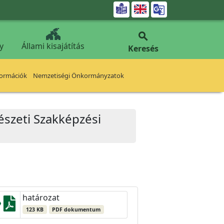


y
Állami kisajátítás
Keresés
formációk
Nemzetiségi Önkormányzatok
szeti Szakképzési
határozat
123 KB
PDF dokumentum