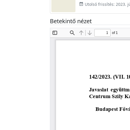
Utolsó frissítés: 2023. j
event_available
Betekintő nézet