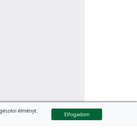
gészési élményt.
Elfogadom

Az oldal folytatódik