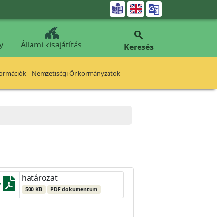


y
Állami kisajátítás
Keresés
formációk
Nemzetiségi Önkormányzatok
határozat
500 KB
PDF dokumentum