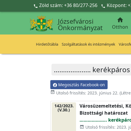
Ugrás a fő tartalomra
Zöld szám: +36 80/277-256
Központ: +



Józsefvárosi
Önkormányzat
Otthon
Hirdetőtábla
Szolgáltatások és intézmények
Városfe
……………….. kerékpáros 
Megosztás Facebook-on
event_available
Utolsó frissítés:
2023. június 22.
(Létr
Városüzemeltetési, Kö
142/2023.
(V.30.)
Bizottsági határozat
……………….. kerékpáros
Utolsó frissítés: 2023. j
event_available