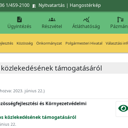
36 1/459-2100
Nyitvatartás
|
Hangostérkép




Ügyintézés
Részvétel
Átláthatóság
Pázmán
jlesztés
Közösség
Önkormányzat
Polgármesteri Hivatal
Választási in
közlekedésének támogatásáról
ehozva:
2023. június 22.
)
zösségfejlesztési és Környezetvédelmi
 közlekedésének támogatásáról
únius 22.