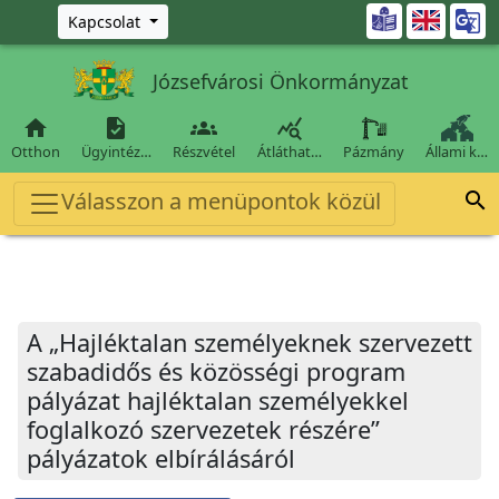
Ugrás a fő tartalomra

Kapcsolat
Józsefvárosi Önkormányzat




Otthon
Ügyintéz…
Részvétel
Átláthat…
Pázmány
Állami k…
Válasszon a menüpontok közül

A „Hajléktalan személyeknek szervezett
szabadidős és közösségi program
pályázat hajléktalan személyekkel
foglalkozó szervezetek részére”
pályázatok elbírálásáról