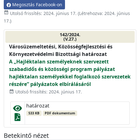
Megosztás Facebook-on
event_available
Utolsó frissítés:
2024. június 17.
(Létrehozva:
2024. június
17.
)
142/2024.
(V.27.)
Városüzemeltetési, Közösségfejlesztési és
Környezetvédelmi Bizottsági határozat
A „Hajléktalan személyeknek szervezett
szabadidős és közösségi program pályázat
hajléktalan személyekkel foglalkozó szervezetek
részére” pályázatok elbírálásáról
Utolsó frissítés: 2024. június 17.
event_available
határozat
533 KB
PDF dokumentum
Betekintő nézet