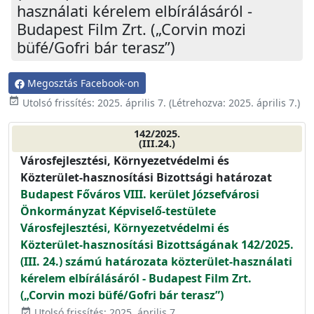
használati kérelem elbírálásáról -
Budapest Film Zrt. („Corvin mozi
büfé/Gofri bár terasz”)
Megosztás Facebook-on
event_available
Utolsó frissítés:
2025. április 7.
(Létrehozva:
2025. április 7.
)
142/2025.
(III.24.)
Városfejlesztési, Környezetvédelmi és
Közterület-hasznosítási Bizottsági határozat
Budapest Főváros VIII. kerület Józsefvárosi
Önkormányzat Képviselő-testülete
Városfejlesztési, Környezetvédelmi és
Közterület-hasznosítási Bizottságának 142/2025.
(III. 24.) számú határozata közterület-használati
kérelem elbírálásáról - Budapest Film Zrt.
(„Corvin mozi büfé/Gofri bár terasz”)
Utolsó frissítés: 2025. április 7.
event_available