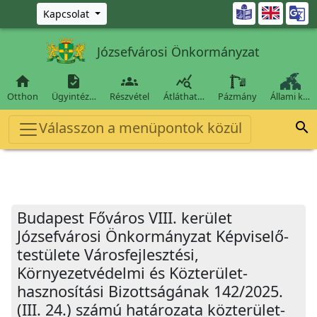
Ugrás a fő tartalomra

Kapcsolat
Józsefvárosi Önkormányzat




Otthon
Ügyintéz…
Részvétel
Átláthat…
Pázmány
Állami k…
Válasszon a menüpontok közül

Budapest Főváros VIII. kerület
Józsefvárosi Önkormányzat Képviselő-
testülete Városfejlesztési,
Környezetvédelmi és Közterület-
hasznosítási Bizottságának 142/2025.
(III. 24.) számú határozata közterület-