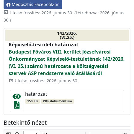
Megosztás Facebook-on
event_available
Utolsó frissítés:
2026. június 30.
(Létrehozva:
2026. június
30.
)
142/2026.
(VI.25.)
Képviselő-testületi határozat
Budapest Főváros VIII. kerület Józsefvárosi
Önkormányzat Képviselő-testületének 142/2026.
(VI. 25.) számú határozata a költségvetési
szervek ASP rendszerre való átállásáról
Utolsó frissítés: 2026. június 30.
event_available
határozat
150 KB
PDF dokumentum
Betekintő nézet