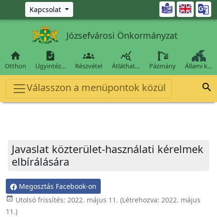
Ugrás a fő tartalomra

Kapcsolat
Józsefvárosi Önkormányzat




Otthon
Ügyintéz…
Részvétel
Átláthat…
Pázmány
Állami k…
Válasszon a menüpontok közül

Javaslat közterület-használati kérelmek
elbírálására
Megosztás Facebook-on
event_available
Utolsó frissítés:
2022. május 11.
(Létrehozva:
2022. május
11.
)