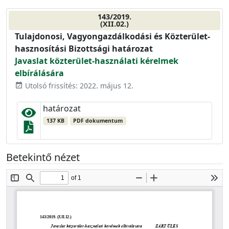
143/2019.
(XII.02.)
Tulajdonosi, Vagyongazdálkodási és Közterület-
hasznosítási Bizottsági határozat
Javaslat közterület-használati kérelmek
elbírálására
Utolsó frissítés: 2022. május 12.
event_available
határozat
137 KB
PDF dokumentum
Betekintő nézet