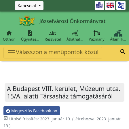
Ugrás a fő tartalomra

Kapcsolat
Józsefvárosi Önkormányzat




Otthon
Ügyintéz…
Részvétel
Átláthat…
Pázmány
Állami k…
Válasszon a menüpontok közül

A Budapest VIII. kerület, Múzeum utca.
15/A. alatti Társasház támogatásáról
Megosztás Facebook-on
event_available
Utolsó frissítés:
2023. január 19.
(Létrehozva:
2023. január
19.
)