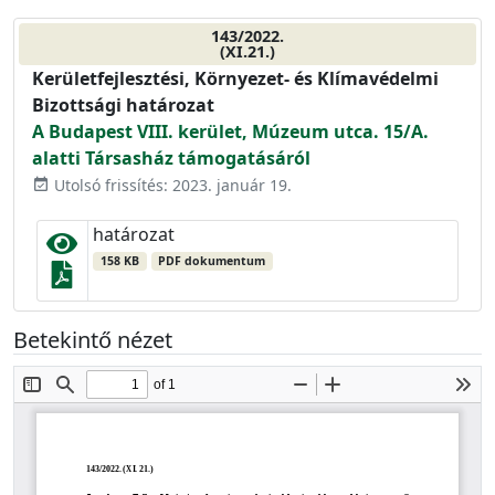
143/2022.
(XI.21.)
Kerületfejlesztési, Környezet- és Klímavédelmi
Bizottsági határozat
A Budapest VIII. kerület, Múzeum utca. 15/A.
alatti Társasház támogatásáról
Utolsó frissítés: 2023. január 19.
event_available
határozat
158 KB
PDF dokumentum
Betekintő nézet