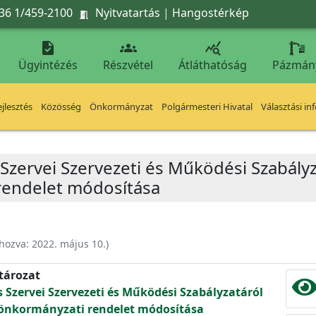
36 1/459-2100
Nyitvatartás
|
Hangostérkép




Ügyintézés
Részvétel
Átláthatóság
Pázmán
jlesztés
Közösség
Önkormányzat
Polgármesteri Hivatal
Választási in
 Szervei Szervezeti és Működési Szabály
rendelet módosítása
ehozva:
2022. május 10.
)
atározat
s Szervei Szervezeti és Működési Szabályzatáról
) önkormányzati rendelet módosítása