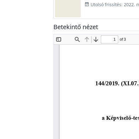
Utolsó frissítés: 2022. 
event_available
Betekintő nézet