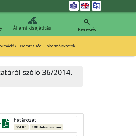


y
Állami kisajátítás
Keresés
formációk
Nemzetiségi Önkormányzatok
zatáról szóló 36/2014.
határozat
384 KB
PDF dokumentum