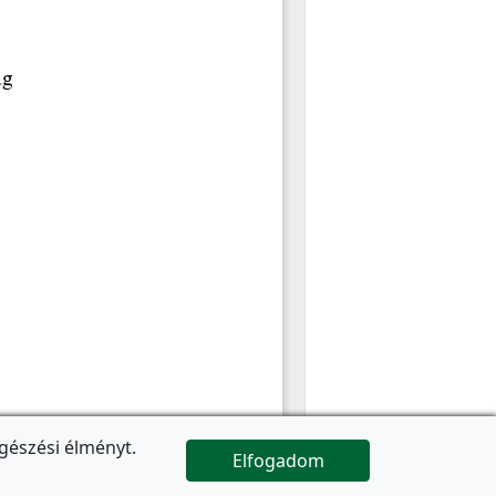
gészési élményt.
Elfogadom

Az oldal folytatódik