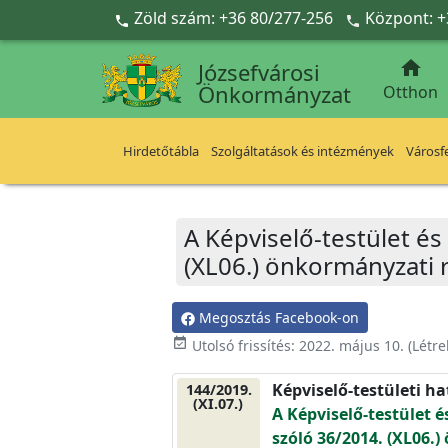
Ugrás a fő tartalomra
Zöld szám: +36 80/277-256
Központ: +



Józsefvárosi
Önkormányzat
Otthon
Hirdetőtábla
Szolgáltatások és intézmények
Városfe
A Képviselő-testület és
(XL06.) önkormányzati 
Megosztás Facebook-on
event_available
Utolsó frissítés:
2022. május 10.
(Létr
Képviselő-testületi h
144/2019.
(XI.07.)
A Képviselő-testület é
szóló 36/2014. (XL06.