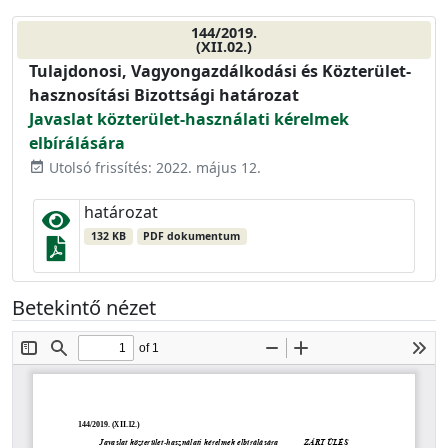
144/2019.
(XII.02.)
Tulajdonosi, Vagyongazdálkodási és Közterület-
hasznosítási Bizottsági határozat
Javaslat közterület-használati kérelmek
elbírálására
Utolsó frissítés: 2022. május 12.
event_available
határozat
132 KB
PDF dokumentum
Betekintő nézet