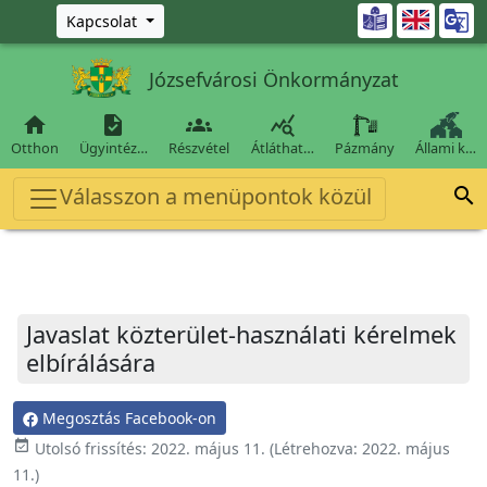
Ugrás a fő tartalomra

Kapcsolat
Józsefvárosi Önkormányzat




Otthon
Ügyintéz…
Részvétel
Átláthat…
Pázmány
Állami k…
Válasszon a menüpontok közül

Javaslat közterület-használati kérelmek
elbírálására
Megosztás Facebook-on
event_available
Utolsó frissítés:
2022. május 11.
(Létrehozva:
2022. május
11.
)